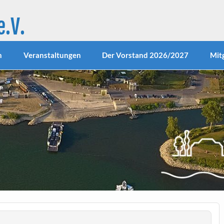
.V.
23.1.1970 im südlichsten Stadtteil von Niederkassel aktiv.
iet rund um den schönen Hafen und das neu gestaltete Rh
itionen zur Verbesserung des Erscheinungsbildes unseres O
n
Veranstaltungen
Der Vorstand 2026/2027
Mit