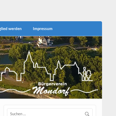
 für die Bürgerinnen und Bürger für die zahlreichen
einufer als Naherholungsgebiet nutzen zur Förderung
rtsteils.
glied werden
Impressum