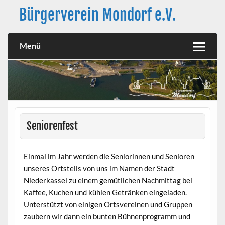
Skip
Bürgerverein Mondorf e.V.
to
content
Der Bürgerverein Mondorf e.V. ist seit dem 23.1.1970 im
südlichsten Stadtteil von Niederkassel aktiv. für die
Menü
Bürgerinnen und Bürger für die zahlreichen Besucherinnen
und Besucher, die unser Gebiet rund um den schönen Hafen
und das neu gestaltete Rheinufer als Naherholungsgebiet
nutzen zur Förderung kultureller Themen für den Erhalt von
Traditionen zur Verbesserung des Erscheinungsbildes
unseres Ortsteils.
Seniorenfest
Einmal im Jahr werden die Seniorinnen und Senioren
unseres Ortsteils von uns im Namen der Stadt
Niederkassel zu einem gemütlichen Nachmittag bei
Kaffee, Kuchen und kühlen Getränken eingeladen.
Unterstützt von einigen Ortsvereinen und Gruppen
zaubern wir dann ein bunten Bühnenprogramm und