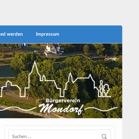
 für die Bürgerinnen und Bürger für die zahlreichen
einufer als Naherholungsgebiet nutzen zur Förderung
rtsteils.
ied werden
Impressum