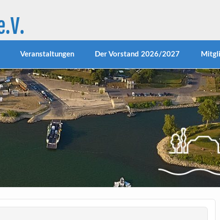
.V.
23.1.1970 im südlichsten Stadtteil von Niederkassel aktiv.
iet rund um den schönen Hafen und das neu gestaltete Rh
itionen zur Verbesserung des Erscheinungsbildes unseres O
Veranstaltungen
Der Vorstand 2026/2027
Mitgl