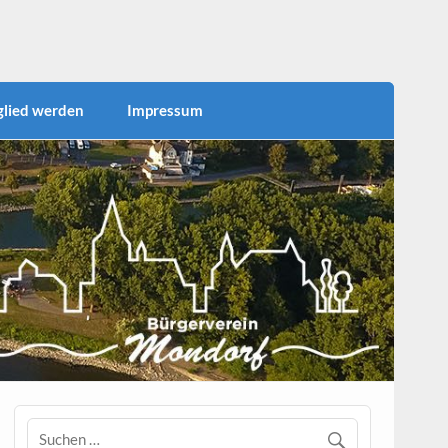
 für die Bürgerinnen und Bürger für die zahlreichen
einufer als Naherholungsgebiet nutzen zur Förderung
rtsteils.
glied werden
Impressum