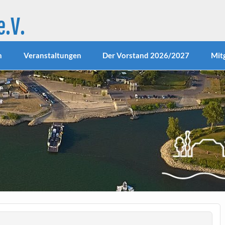
.V.
23.1.1970 im südlichsten Stadtteil von Niederkassel aktiv.
iet rund um den schönen Hafen und das neu gestaltete Rh
itionen zur Verbesserung des Erscheinungsbildes unseres O
n
Veranstaltungen
Der Vorstand 2026/2027
Mit