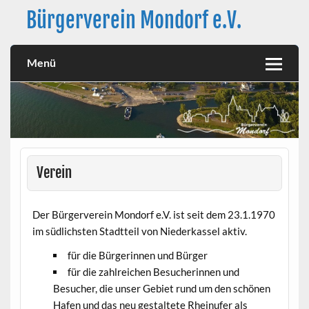
Skip
Bürgerverein Mondorf e.V.
to
content
Der Bürgerverein Mondorf e.V. ist seit dem 23.1.1970 im
südlichsten Stadtteil von Niederkassel aktiv. für die
Menü
Bürgerinnen und Bürger für die zahlreichen Besucherinnen
und Besucher, die unser Gebiet rund um den schönen Hafen
und das neu gestaltete Rheinufer als Naherholungsgebiet
nutzen zur Förderung kultureller Themen für den Erhalt von
Traditionen zur Verbesserung des Erscheinungsbildes
unseres Ortsteils.
Verein
Der Bürgerverein Mondorf e.V. ist seit dem 23.1.1970
im südlichsten Stadtteil von Niederkassel aktiv.
für die Bürgerinnen und Bürger
für die zahlreichen Besucherinnen und
Besucher, die unser Gebiet rund um den schönen
Hafen und das neu gestaltete Rheinufer als